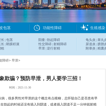
皮包茎
功能性障碍
生殖感染
过长
包茎
阳痿
勃起障碍
龟头炎
睾丸
|
|
|
延长
鞘膜积液
性交障碍
射精障碍
尿道炎
膀胱
|
|
|
增粗
早泄
逆行射精
附睾炎
精囊
|
|
能障碍
>
早泄
>
象欺骗？预防早泄，男人要学三招！
时间：2021-11-30
疾病，很多男性对早泄的这个概念有点模糊，总怀疑自己是否患有早
友在勃起的时候还没有插入到阴道，或者插入阴道不足一分钟就射精