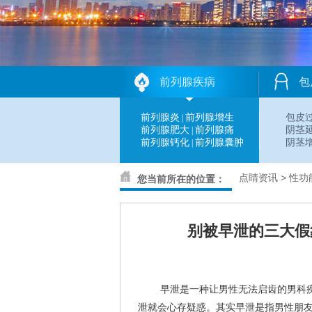
前列腺疾病
包
前列腺炎
前列腺增生
包皮
|
前列腺肥大
前列腺痛
阴茎
|
前列腺钙化
前列腺囊肿
阴茎
|
点睛资讯
>
性功
您当前所在的位置：
别被早泄的三大假
早泄是一种让男性无法启齿的男科
泄就会心存疑惑。其实早泄是指男性朋