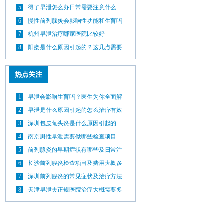
5
得了早泄怎么办日常需要注意什么
6
慢性前列腺炎会影响性功能和生育吗
7
杭州早泄治疗哪家医院比较好
8
阳痿是什么原因引起的？这几点需要
了解
热点关注
1
早泄会影响生育吗？医生为你全面解
答
2
早泄是什么原因引起的怎么治疗有效
3
深圳包皮龟头炎是什么原因引起的
4
南京男性早泄需要做哪些检查项目
5
前列腺炎的早期症状有哪些及日常注
意事项
6
长沙前列腺炎检查项目及费用大概多
少
7
深圳前列腺炎的常见症状及治疗方法
8
天津早泄去正规医院治疗大概需要多
少钱