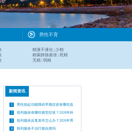
男性不育
炎
精液不液化
少精
|
炎
精索静脉曲张
死精
|
炎
无精
弱精
|
新闻资讯
1
男性勃起功能障碍早期症状有哪些及
科学治疗方法详解
2
前列腺炎有哪些典型症状？2026年科
学治疗与日常预防方法全解析
3
前列腺炎反复发作怎么办？2026年男
性前列腺养护科普指南
4
前列腺炎不治疗能自愈吗