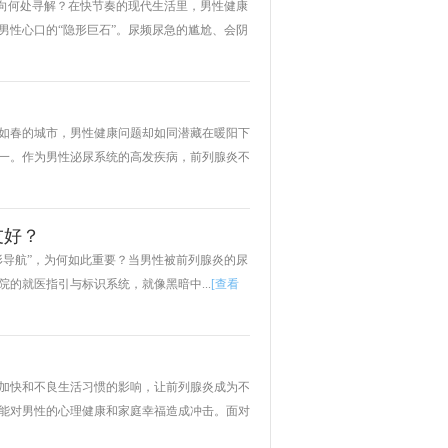
该向何处寻解？在快节奏的现代生活里，男性健康
男性心口的“隐形巨石”。尿频尿急的尴尬、会阴
如春的城市，男性健康问题却如同潜藏在暖阳下
一。作为男性泌尿系统的高发疾病，前列腺炎不
友好？
形导航”，为何如此重要？当男性被前列腺炎的尿
的就医指引与标识系统，就像黑暗中...
[查看
加快和不良生活习惯的影响，让前列腺炎成为不
能对男性的心理健康和家庭幸福造成冲击。面对