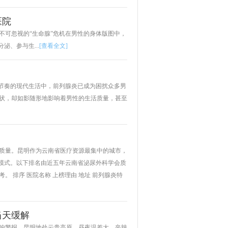
医院
不可忽视的“生命腺”危机在男性的身体版图中，
、参与生...
[查看全文]
快节奏的现代生活中，前列腺炎已成为困扰众多男
状，却如影随形地影响着男性的生活质量，甚至
质量。昆明作为云南省医疗资源最集中的城市，
理模式。以下排名由近五年云南省泌尿外科学会质
 排序 医院名称 上榜理由 地址 前列腺炎特
当天缓解
响警报。昆明地处云贵高原，昼夜温差大、辛辣