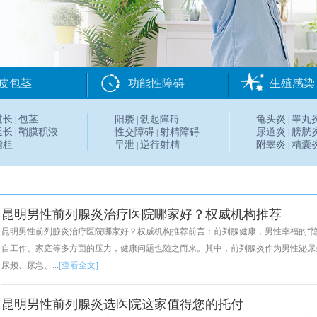
皮包茎
功能性障碍
生殖感染
过长
包茎
阳痿
勃起障碍
龟头炎
睾丸
|
|
|
延长
鞘膜积液
性交障碍
射精障碍
尿道炎
膀胱
|
|
|
增粗
早泄
逆行射精
附睾炎
精囊
|
|
昆明男性前列腺炎治疗医院哪家好？权威机构推荐
昆明男性前列腺炎治疗医院哪家好？权威机构推荐前言：前列腺健康，男性幸福的“
自工作、家庭等多方面的压力，健康问题也随之而来。其中，前列腺炎作为男性泌尿
尿频、尿急、...
[查看全文]
昆明男性前列腺炎选医院这家值得您的托付