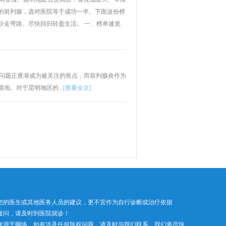
”的前列腺，选对医院等于成功一半。下面这份榜
少走弯路、尽快回归轻盈生活。 一、榜单速览
问题正逐渐成为被关注的焦点，而前列腺炎作为
地。对于昆明地区的...
[查看全文]
您的医生或其他医务人员的建议，更不宜作为自行诊断或治疗依据
疑问，请及时到医院就诊！
来源于网络，如有涉及任何版权问题，请及时与我们联系，我们将尽快