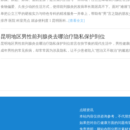
食物偏爱、久坐少动的生活方式，使得前列腺炎的发病率长期居高不下。面对“难缠
单把公立三甲的硬核实力与特色专科的精准服务一并奉上，帮助有“男”言之隐的朋友
排序 医院 科室亮点 就诊便利度 1 昆明医科...
[查看全文]
昆明地区男性前列腺炎去哪治疗隐私保护到位
昆明地区男性前列腺炎去哪治疗隐私保护到位前言在快节奏的现代生活中，男性健康
成年男性的常见疾病，却常常因为涉及隐私，让不少患者陷入“想治又不敢治”的尴尬境
点睛资讯
本站内容仅供咨询参考，不代替
如果您对自己健康方面的问题有
免责声明：网站内部分图片素材