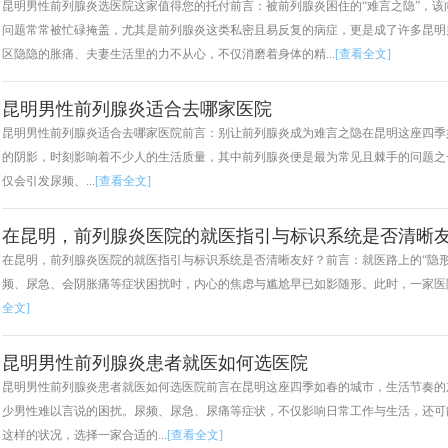
昆明男性前列腺炎选医院这家值得您的托付前言：被前列腺炎困住的“难言之隐”，
问题常常被忙碌掩盖，尤其是前列腺炎这类私密且易反复的病症，更是成了许多昆明
区隐隐的胀痛、夫妻生活里的力不从心，不仅消磨着身体的精...
[查看全文]
昆明男性前列腺炎适合去哪家医院
昆明男性前列腺炎适合去哪家医院前言：别让前列腺炎成为难言之隐在昆明这座四季
的阴影，时刻影响着不少人的生活质量，其中前列腺炎便是最为常见且棘手的问题之
仅会引发尿频、...
[查看全文]
在昆明，前列腺炎医院的就医指引与标识系统是否清晰
在昆明，前列腺炎医院的就医指引与标识系统是否清晰友好？前言：就医路上的“隐
频、尿急、会阴胀痛等症状困扰时，内心的焦虑与尴尬早已如影随形。此时，一家医院
全文]
昆明男性前列腺炎患者就医如何选医院
昆明男性前列腺炎患者就医如何选医院前言在昆明这座四季如春的城市，生活节奏的
少男性难以言说的困扰。尿频、尿急、尿痛等症状，不仅影响日常工作与生活，还可
这样的状况，选择一家合适的...
[查看全文]