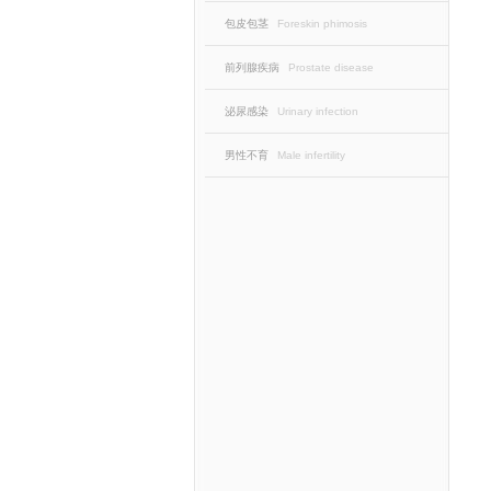
包皮包茎
Foreskin phimosis
前列腺疾病
Prostate disease
泌尿感染
Urinary infection
男性不育
Male infertility