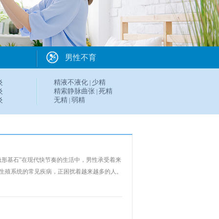
男性不育
炎
精液不液化
少精
|
炎
精索静脉曲张
死精
|
炎
无精
弱精
|
隐形基石”在现代快节奏的生活中，男性承受着来
生殖系统的常见疾病，正困扰着越来越多的人。