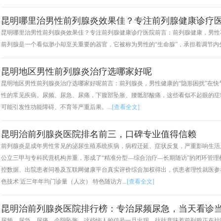
昆明哪里治男性前列腺炎效果佳？专注前列腺健康诊疗
昆明哪里治男性前列腺炎效果佳？专注前列腺健康诊疗医院前言：前列腺健康，男性
前列腺是一个看似渺小却至关重要的器官，它被称为男性的“生命腺”，承担着调节内分泌
昆明地区男性前列腺炎治疗选哪家好呢
昆明地区男性前列腺炎治疗选哪家好呢前言：前列腺炎，男性健康的“隐形困扰”在
性的常见疾病。尿频、尿急、尿痛，下腹部坠胀、腰骶部酸痛，这些看似不起眼的症
可能引发性功能障碍、不育等严重后果。...
[查看全文]
昆明治前列腺炎医院排名前三，口碑专业值得信赖
前列腺炎是成年男性常见的泌尿生殖系统疾病，病程迁延、症状反复，严重影响生活
公立三甲与专科民营机构并重，形成了“精准分型—综合治疗—长期随访”的闭环管
控数据、出院患者问卷及互联网健康平台真实评价综合加权得出，供患者理性就医参考。
色技术 近三年年均门诊量（人次） 特色随访方...
[查看全文]
昆明治前列腺炎医院排行榜：专治尿频尿急，当天看诊
尿频、尿急、尿痛、会阴坠胀，这些恼人的信号一旦出现，往往意味着前列腺正在拉