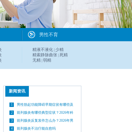
男性不育
炎
精液不液化
少精
|
炎
精索静脉曲张
死精
|
炎
无精
弱精
|
新闻资讯
1
男性勃起功能障碍早期症状有哪些及
科学治疗方法详解
2
前列腺炎有哪些典型症状？2026年科
学治疗与日常预防方法全解析
3
前列腺炎反复发作怎么办？2026年男
性前列腺养护科普指南
4
前列腺炎不治疗能自愈吗