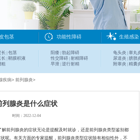
皮包茎
功能性障碍
生殖感染
过长
包茎
阳痿
勃起障碍
龟头炎
睾丸
|
|
|
延长
鞘膜积液
性交障碍
射精障碍
尿道炎
膀胱
|
|
|
增粗
早泄
逆行射精
附睾炎
精囊
|
|
腺疾病
>
前列腺炎
>
前列腺炎是什么症状
时间：2022-12-04
了解前列腺炎的症状无论是提醒及时就诊，还是前列腺炎类型鉴别都
症状呢。有关方面的专家提醒，前列腺炎类型症状除有相似性外，不