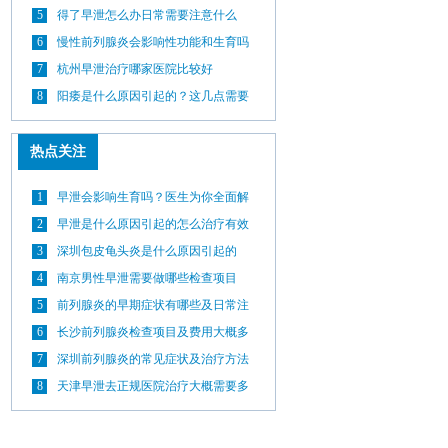
5
得了早泄怎么办日常需要注意什么
6
慢性前列腺炎会影响性功能和生育吗
7
杭州早泄治疗哪家医院比较好
8
阳痿是什么原因引起的？这几点需要
了解
热点关注
1
早泄会影响生育吗？医生为你全面解
答
2
早泄是什么原因引起的怎么治疗有效
3
深圳包皮龟头炎是什么原因引起的
4
南京男性早泄需要做哪些检查项目
5
前列腺炎的早期症状有哪些及日常注
意事项
6
长沙前列腺炎检查项目及费用大概多
少
7
深圳前列腺炎的常见症状及治疗方法
8
天津早泄去正规医院治疗大概需要多
少钱