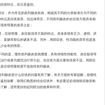
的症状特点，应注意鉴别。
陌生，作为常见的前列腺炎疾病，根据其不同的分类标准分为不同的
的特点及症状差异。但总体而言，不同前列腺炎的在症状方面具有相
表现有明显的差异之处：
然，症状明显，炎症较浅等方面的特点。具体表现有乏力、虚弱、厌
路、直肠等部位的诸多不适。另外，局部症状、性功能的异常也是急
或少会有的情形。
不同的是，慢性前列腺炎发病缓慢，具有持续性间歇性、炎症较深等
底治疗或者为规范治疗所引起。在症状方面主要有排尿不适、局部症
但是症状明显程度不急急性前列腺炎。
前列腺炎是什么症状的问题有所了解，有关方面的专家提醒，急慢性
意鉴别诊断，除我们熟悉的结合症状外，有必要还必须借助实验室检
的了解，进而更好的起到防治的效果和作用。