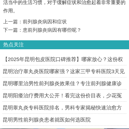
活当中的生活习惯，对于缓解症状和治愈起着非常重要的
作用。
上一篇：
前列腺炎病因和症状
下一篇：
患前列腺炎病因有哪些呢？
热点关注
【2025年昆明包皮医院口碑推荐】哪家放心？这份权
威指南别错过！
昆明治疗睾丸炎医院哪家强？这家三甲专科医院3天见
效，90%患者都选它！
昆明哪里治男性前列腺炎效果佳？专注前列腺健康诊
疗医院
昆明阳痿治疗费用大公开！看完这份价目表，少花冤
枉钱
昆明睾丸炎专科医院排名，男科专家揭秘快速治愈方
法
昆明男性前列腺炎患者就医如何选医院