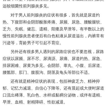
远较细菌性前列腺炎多见。
对于男人前列腺炎的症状有很多，首先就是尿道灼
热、下腹部和会阴部酸胀疼痛、尿频、尿急、腰酸腿软、
乏力、失眠、健忘、遗精、阳痿及早泄等。有半数以上的
慢性前列腺炎患者便后有白色粘液从尿道溢出，内裤常有
污迹等，育龄男子可引起不育症。
另外还有很多男人遇到的尿路症状也不要忽视，尿路
症状以尿频、尿不尽、尿滴沥、尿痛、尿道灼热、尿急、
排尿困难、尿黄为多见。会阴部、睾丸、小腹、后尿道、
腰骶部、肛门、腹股沟、阴茎及龟头等部位不适。
还有就是精神症状的表现，包括神疲乏力、精神抑
郁、记忆力减退、自信心下降等。还有晨起或大便时尿道
口流出稀薄、乳白色、水样或黏稠分泌物，或伴有遗精、
早泄、血精、射精障碍、性欲减退。