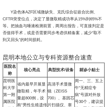
遗传筛查前置，提前排除“白忙活”风险
Y染色体AZF区域微缺失、克氏综合征嵌合比例、
CFTR突变位点，决定了显微取精成功率从15%到65%不
等。把抽血与唾液检测前置，两周出报告，可直接判定是
否值得手术，或是否需要同步考虑供精备案，减少“取不
到又回头”的时间损耗。
昆明本地公立与专科资源整合速查
医院名
核心亮点
典型技术/设备
就诊小贴士
称
昆明医
周一、三、五上
省内最早开展显
高清手术显微
科大学
午“无精症专
微取精，年手术
镜（ZEISS
第一附
病”号源对外放
量超800例，设
700）、基因芯
属医院
号30个，建议提
有“男性生殖遗传
片扫描仪、睾