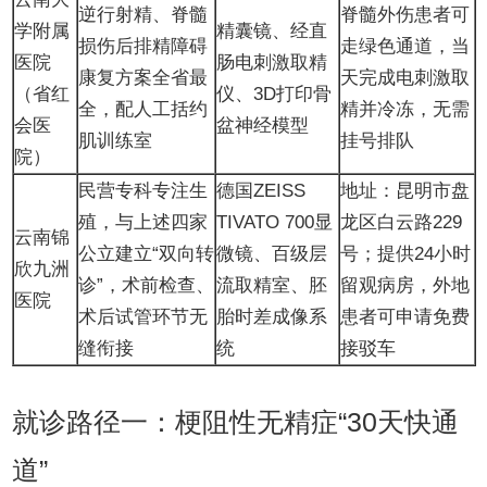
逆行射精、脊髓
脊髓外伤患者可
学附属
精囊镜、经直
损伤后排精障碍
走绿色通道，当
医院
肠电刺激取精
康复方案全省最
天完成电刺激取
（省红
仪、3D打印骨
全，配人工括约
精并冷冻，无需
会医
盆神经模型
肌训练室
挂号排队
院）
民营专科专注生
德国ZEISS
地址：昆明市盘
殖，与上述四家
TIVATO 700显
龙区白云路229
云南锦
公立建立“双向转
微镜、百级层
号；提供24小时
欣九洲
诊”，术前检查、
流取精室、胚
留观病房，外地
医院
术后试管环节无
胎时差成像系
患者可申请免费
缝衔接
统
接驳车
就诊路径一：梗阻性无精症“30天快通
道”