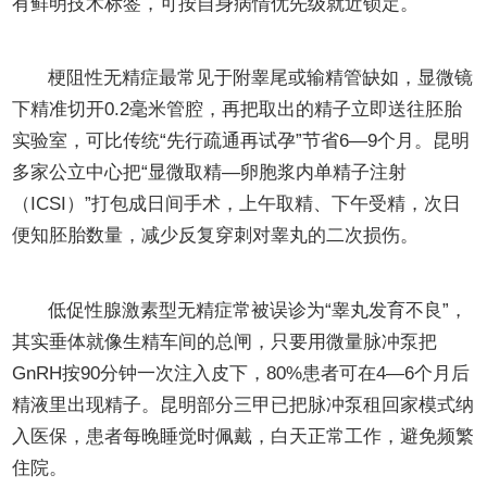
有鲜明技术标签，可按自身病情优先级就近锁定。
显微取精+同步试管，一次麻醉两条通路
梗阻性无精症最常见于附睾尾或输精管缺如，显微镜
下精准切开0.2毫米管腔，再把取出的精子立即送往胚胎
实验室，可比传统“先行疏通再试孕”节省6—9个月。昆明
多家公立中心把“显微取精—卵胞浆内单精子注射
（ICSI）”打包成日间手术，上午取精、下午受精，次日
便知胚胎数量，减少反复穿刺对睾丸的二次损伤。
内分泌唤醒方案，让“沉睡”睾丸重启生精
低促性腺激素型无精症常被误诊为“睾丸发育不良”，
其实垂体就像生精车间的总闸，只要用微量脉冲泵把
GnRH按90分钟一次注入皮下，80%患者可在4—6个月后
精液里出现精子。昆明部分三甲已把脉冲泵租回家模式纳
入医保，患者每晚睡觉时佩戴，白天正常工作，避免频繁
住院。