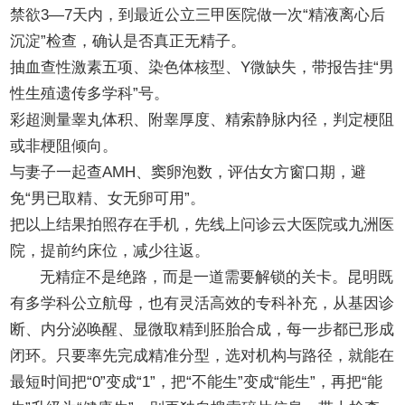
禁欲3—7天内，到最近公立三甲医院做一次“精液离心后
沉淀”检查，确认是否真正无精子。
抽血查性激素五项、染色体核型、Y微缺失，带报告挂“男
性生殖遗传多学科”号。
彩超测量睾丸体积、附睾厚度、精索静脉内径，判定梗阻
或非梗阻倾向。
与妻子一起查AMH、窦卵泡数，评估女方窗口期，避
免“男已取精、女无卵可用”。
把以上结果拍照存在手机，先线上问诊云大医院或九洲医
院，提前约床位，减少往返。
无精症不是绝路，而是一道需要解锁的关卡。昆明既
有多学科公立航母，也有灵活高效的专科补充，从基因诊
断、内分泌唤醒、显微取精到胚胎合成，每一步都已形成
闭环。只要率先完成精准分型，选对机构与路径，就能在
最短时间把“0”变成“1”，把“不能生”变成“能生”，再把“能