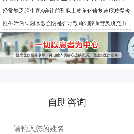
反应
经常缺乏维生素A会让前列腺上皮角化修复速度减慢炎
症加剧吗
性生活后立刻冰敷会阴是否导致前列腺血管反跳充血
自助咨询