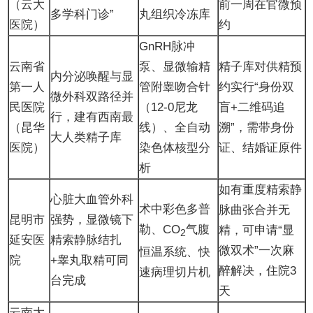
（云大
前一周在官微预
多学科门诊”
丸组织冷冻库
医院）
约
GnRH脉冲
云南省
泵、显微输精
精子库对供精预
内分泌唤醒与显
第一人
管附睾吻合针
约实行“身份双
微外科双路径并
民医院
（12-0尼龙
盲+二维码追
行，建有西南最
（昆华
线）、全自动
溯”，需带身份
大人类精子库
医院）
染色体核型分
证、结婚证原件
析
如有重度精索静
心脏大血管外科
术中彩色多普
脉曲张合并无
昆明市
强势，显微镜下
勒、CO
气腹
精，可申请“显
2
延安医
精索静脉结扎
微双术”一次麻
恒温系统、快
院
+睾丸取精可同
醉解决，住院3
速病理切片机
台完成
天
云南大