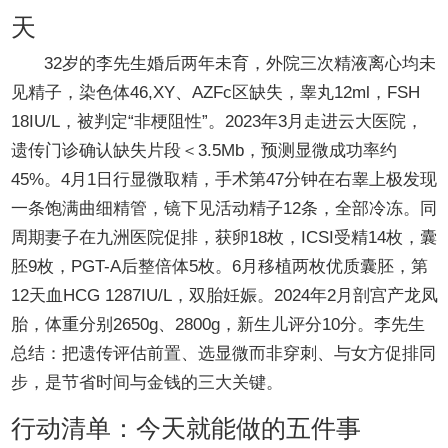
天
32岁的李先生婚后两年未育，外院三次精液离心均未
见精子，染色体46,XY、AZFc区缺失，睾丸12ml，FSH
18IU/L，被判定“非梗阻性”。2023年3月走进云大医院，
遗传门诊确认缺失片段＜3.5Mb，预测显微成功率约
45%。4月1日行显微取精，手术第47分钟在右睾上极发现
一条饱满曲细精管，镜下见活动精子12条，全部冷冻。同
周期妻子在九洲医院促排，获卵18枚，ICSI受精14枚，囊
胚9枚，PGT-A后整倍体5枚。6月移植两枚优质囊胚，第
12天血HCG 1287IU/L，双胎妊娠。2024年2月剖宫产龙凤
胎，体重分别2650g、2800g，新生儿评分10分。李先生
总结：把遗传评估前置、选显微而非穿刺、与女方促排同
步，是节省时间与金钱的三大关键。
行动清单：今天就能做的五件事