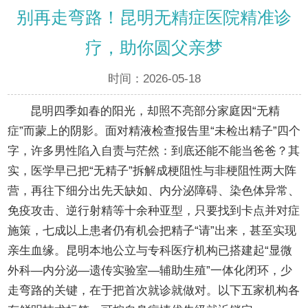
别再走弯路！昆明无精症医院精准诊
疗，助你圆父亲梦
时间：2026-05-18
昆明四季如春的阳光，却照不亮部分家庭因“无精
症”而蒙上的阴影。面对精液检查报告里“未检出精子”四个
字，许多男性陷入自责与茫然：到底还能不能当爸爸？其
实，医学早已把“无精子”拆解成梗阻性与非梗阻性两大阵
营，再往下细分出先天缺如、内分泌障碍、染色体异常、
免疫攻击、逆行射精等十余种亚型，只要找到卡点并对症
施策，七成以上患者仍有机会把精子“请”出来，甚至实现
亲生血缘。昆明本地公立与专科医疗机构已搭建起“显微
外科—内分泌—遗传实验室—辅助生殖”一体化闭环，少
走弯路的关键，在于把首次就诊就做对。以下五家机构各