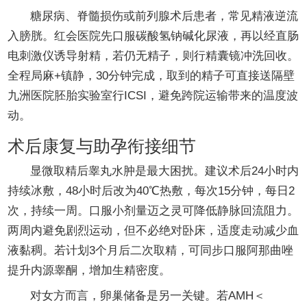
糖尿病、脊髓损伤或前列腺术后患者，常见精液逆流
入膀胱。红会医院先口服碳酸氢钠碱化尿液，再以经直肠
电刺激仪诱导射精，若仍无精子，则行精囊镜冲洗回收。
全程局麻+镇静，30分钟完成，取到的精子可直接送隔壁
九洲医院胚胎实验室行ICSI，避免跨院运输带来的温度波
动。
术后康复与助孕衔接细节
显微取精后睾丸水肿是最大困扰。建议术后24小时内
持续冰敷，48小时后改为40℃热敷，每次15分钟，每日2
次，持续一周。口服小剂量迈之灵可降低静脉回流阻力。
两周内避免剧烈运动，但不必绝对卧床，适度走动减少血
液黏稠。若计划3个月后二次取精，可同步口服阿那曲唑
提升内源睾酮，增加生精密度。
对女方而言，卵巢储备是另一关键。若AMH＜