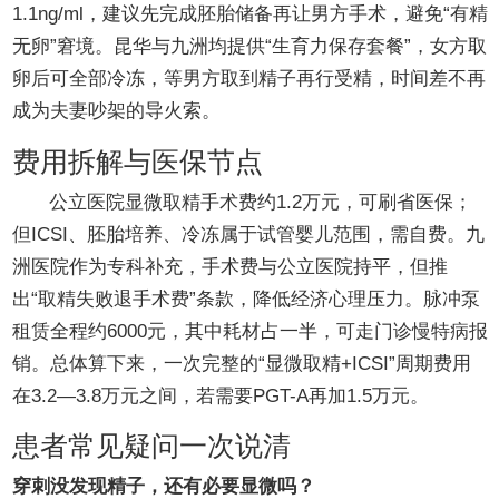
1.1ng/ml，建议先完成胚胎储备再让男方手术，避免“有精
无卵”窘境。昆华与九洲均提供“生育力保存套餐”，女方取
卵后可全部冷冻，等男方取到精子再行受精，时间差不再
成为夫妻吵架的导火索。
费用拆解与医保节点
公立医院显微取精手术费约1.2万元，可刷省医保；
但ICSI、胚胎培养、冷冻属于试管婴儿范围，需自费。九
洲医院作为专科补充，手术费与公立医院持平，但推
出“取精失败退手术费”条款，降低经济心理压力。脉冲泵
租赁全程约6000元，其中耗材占一半，可走门诊慢特病报
销。总体算下来，一次完整的“显微取精+ICSI”周期费用
在3.2—3.8万元之间，若需要PGT-A再加1.5万元。
患者常见疑问一次说清
穿刺没发现精子，还有必要显微吗？