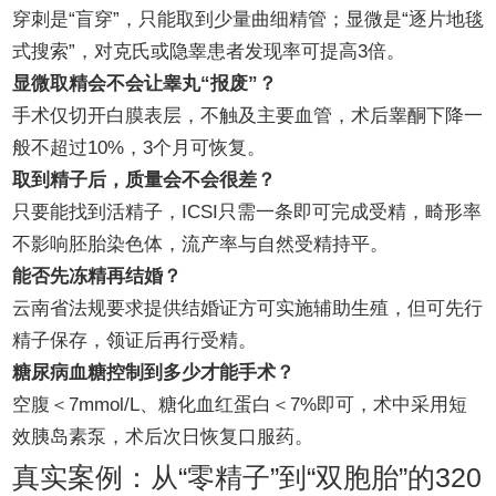
穿刺是“盲穿”，只能取到少量曲细精管；显微是“逐片地毯
式搜索”，对克氏或隐睾患者发现率可提高3倍。
显微取精会不会让睾丸“报废”？
手术仅切开白膜表层，不触及主要血管，术后睾酮下降一
般不超过10%，3个月可恢复。
取到精子后，质量会不会很差？
只要能找到活精子，ICSI只需一条即可完成受精，畸形率
不影响胚胎染色体，流产率与自然受精持平。
能否先冻精再结婚？
云南省法规要求提供结婚证方可实施辅助生殖，但可先行
精子保存，领证后再行受精。
糖尿病血糖控制到多少才能手术？
空腹＜7mmol/L、糖化血红蛋白＜7%即可，术中采用短
效胰岛素泵，术后次日恢复口服药。
真实案例：从“零精子”到“双胞胎”的320