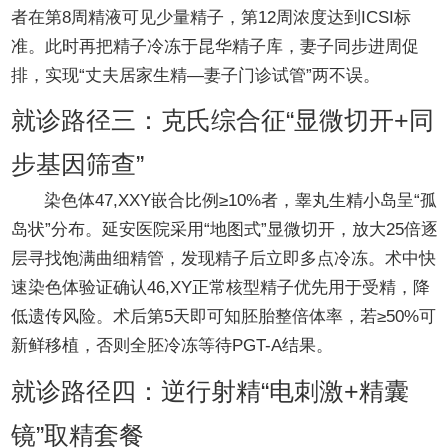
者在第8周精液可见少量精子，第12周浓度达到ICSI标
准。此时再把精子冷冻于昆华精子库，妻子同步进周促
排，实现“丈夫居家生精—妻子门诊试管”两不误。
就诊路径三：克氏综合征“显微切开+同
步基因筛查”
染色体47,XXY嵌合比例≥10%者，睾丸生精小岛呈“孤
岛状”分布。延安医院采用“地图式”显微切开，放大25倍逐
层寻找饱满曲细精管，发现精子后立即多点冷冻。术中快
速染色体验证确认46,XY正常核型精子优先用于受精，降
低遗传风险。术后第5天即可知胚胎整倍体率，若≥50%可
新鲜移植，否则全胚冷冻等待PGT-A结果。
就诊路径四：逆行射精“电刺激+精囊
镜”取精套餐