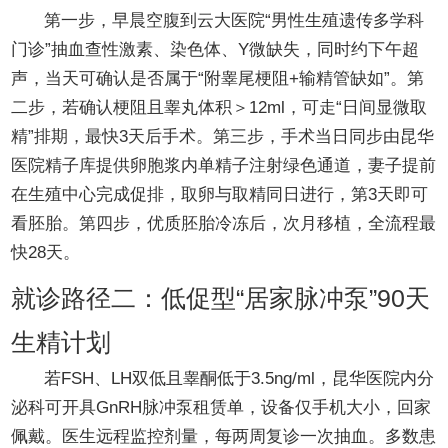
第一步，早晨空腹到云大医院“男性生殖遗传多学科
门诊”抽血查性激素、染色体、Y微缺失，同时约下午超
声，当天可确认是否属于“附睾尾梗阻+输精管缺如”。第
二步，若确认梗阻且睾丸体积＞12ml，可走“日间显微取
精”排期，最快3天后手术。第三步，手术当日同步由昆华
医院精子库提供卵胞浆内单精子注射绿色通道，妻子提前
在生殖中心完成促排，取卵与取精同日进行，第3天即可
看胚胎。第四步，优质胚胎冷冻后，次月移植，全流程最
快28天。
就诊路径二：低促型“居家脉冲泵”90天
生精计划
若FSH、LH双低且睾酮低于3.5ng/ml，昆华医院内分
泌科可开具GnRH脉冲泵租赁单，设备仅手机大小，回家
佩戴。医生远程监控剂量，每两周复诊一次抽血。多数患