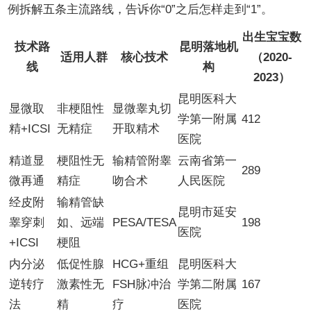
例拆解五条主流路线，告诉你“0”之后怎样走到“1”。
出生宝宝数
技术路
昆明落地机
适用人群
核心技术
（2020-
线
构
2023）
昆明医科大
显微取
非梗阻性
显微睾丸切
学第一附属
412
精+ICSI
无精症
开取精术
医院
精道显
梗阻性无
输精管附睾
云南省第一
289
微再通
精症
吻合术
人民医院
经皮附
输精管缺
昆明市延安
睾穿刺
如、远端
PESA/TESA
198
医院
+ICSI
梗阻
内分泌
低促性腺
HCG+重组
昆明医科大
逆转疗
激素性无
FSH脉冲治
学第二附属
167
法
精
疗
医院