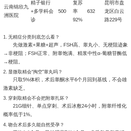
精子银行
复苏
昆明市盘
云南锦欣九
+多学科会
500
率
632
龙区白云
洲医院
诊
92%
路229号
常见25问：医生没时间解释的细节，一次讲透
1. 无精症分类到底怎么看？
先做激素+果糖+超声，FSH高、睾丸小、无梗阻迹象
→非梗阻；FSH正常、附睾饱满、精浆中性α-葡糖苷酶低
→梗阻。
2. 显微取精会“掏空”睾丸吗？
只取5%体积，术后睾酮水平6个月回到基线，不会雄
激素缺乏。
3. 穿刺取精会不会把附睾扎坏？
21G细针、单点穿刺、术后冰敷24小时，附睾纤维化
概率低于1%。
4. 吻合术后多久能自然受孕？