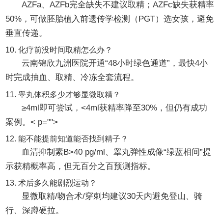
AZFa、AZFb完全缺失不建议取精；AZFc缺失获精率
50%，可做胚胎植入前遗传学检测（PGT）选女孩，避免
垂直传递。
10. 化疗前没时间取精怎么办？
云南锦欣九洲医院开通“48小时绿色通道”，最快4小
时完成抽血、取精、冷冻全套流程。
11. 睾丸体积多少才够显微取精？
≥4ml即可尝试，<4ml获精率降至30%，但仍有成功
案例。< p="">
12. 能不能提前知道能否找到精子？
血清抑制素B>40 pg/ml、睾丸弹性成像“绿蓝相间”提
示获精概率高，但无百分之百预测指标。
13. 术后多久能剧烈运动？
显微取精/吻合术/穿刺均建议30天内避免登山、骑
行、深蹲硬拉。