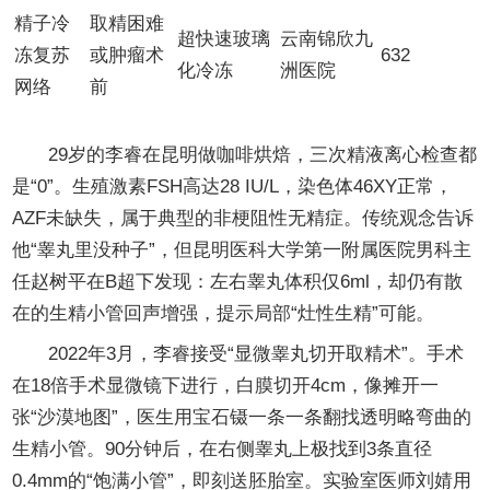
精子冷
取精困难
超快速玻璃
云南锦欣九
冻复苏
或肿瘤术
632
化冷冻
洲医院
网络
前
第一章 显微取精：把“沙漠”变成“绿洲”
29岁的李睿在昆明做咖啡烘焙，三次精液离心检查都
是“0”。生殖激素FSH高达28 IU/L，染色体46XY正常，
AZF未缺失，属于典型的非梗阻性无精症。传统观念告诉
他“睾丸里没种子”，但昆明医科大学第一附属医院男科主
任赵树平在B超下发现：左右睾丸体积仅6ml，却仍有散
在的生精小管回声增强，提示局部“灶性生精”可能。
2022年3月，李睿接受“显微睾丸切开取精术”。手术
在18倍手术显微镜下进行，白膜切开4cm，像摊开一
张“沙漠地图”，医生用宝石镊一条一条翻找透明略弯曲的
生精小管。90分钟后，在右侧睾丸上极找到3条直径
0.4mm的“饱满小管”，即刻送胚胎室。实验室医师刘婧用