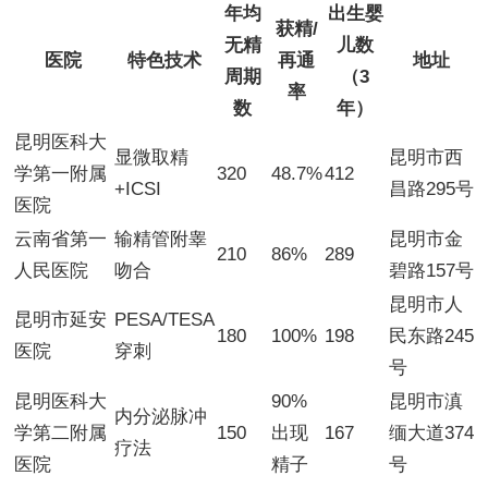
年均
出生婴
获精/
无精
儿数
医院
特色技术
再通
地址
周期
（3
率
数
年）
昆明医科大
显微取精
昆明市西
学第一附属
320
48.7%
412
+ICSI
昌路295号
医院
云南省第一
输精管附睾
昆明市金
210
86%
289
人民医院
吻合
碧路157号
昆明市人
昆明市延安
PESA/TESA
180
100%
198
民东路245
医院
穿刺
号
昆明医科大
90%
昆明市滇
内分泌脉冲
学第二附属
150
出现
167
缅大道374
疗法
医院
精子
号