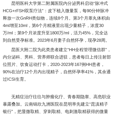
昆明医科大学第二附属医院内分泌男科启动“脉冲式
HCG+rFSH双泵疗法”：皮下植入微量泵，每90分钟脉冲
释放一次GnRH类似物，连续8个月。第3个月睾丸体积由
4ml增至10ml，第6个月精液里出现少量精子，浓度30
万/ml；第9个月浓度升至1800万/ml，活力45%，完全达
到自然受孕标准。2023年6月妻子自然怀孕，现孕28周。
昆医大附二院为此类患者建立“HH全程管理微信群”，
内分泌科、男科、营养师联合进驻，患者每日上传注射部
位照片、饮食运动打卡，2020-2023年167例HH患者，
90%在治疗12个月内出现精子，自然怀孕率41%，其余通
过ICSI生育。
第五章 精子银行：把时间按下“暂停键”
无精症治疗往往与肿瘤化疗、青春期隐睾、高危职业
暴露叠加。云南锦欣九洲医院在昆明率先建立“昆滇精子
银行”，把显微取精、穿刺取精、电刺激取精获得的微量