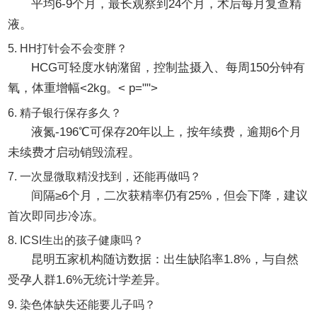
平均6-9个月，最长观察到24个月，术后每月复查精
液。
5. HH打针会不会变胖？
HCG可轻度水钠潴留，控制盐摄入、每周150分钟有
氧，体重增幅<2kg。< p="">
6. 精子银行保存多久？
液氮-196℃可保存20年以上，按年续费，逾期6个月
未续费才启动销毁流程。
7. 一次显微取精没找到，还能再做吗？
间隔≥6个月，二次获精率仍有25%，但会下降，建议
首次即同步冷冻。
8. ICSI生出的孩子健康吗？
昆明五家机构随访数据：出生缺陷率1.8%，与自然
受孕人群1.6%无统计学差异。
9. 染色体缺失还能要儿子吗？