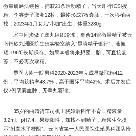
微量研磨法镜检，捕获21条活动精子，当天即行ICSI授
精。李睿妻子取卵12枚，最终形成7枚囊胚，一次移植两
枚，2023年1月女儿“小咖”出生，体重3280g。
术中同步做了睾丸组织冷冻，剩余14管微量精子被云
南锦欣九洲医院生殖实验室纳入“昆滇精子银行”，液氮
罐-196℃长期保存。如果李睿将来想要二胎，可直接复
苏，不必再次取精。
昆医大附一院男科2020-2023年完成显微取精412
例，平均获精率48.7%，高于国际平均42%。术后并发症
仅2例阴囊血肿，无睾丸萎缩。
第二章 精道再通：把“断头公路”重新接上
35岁的曲靖货车司机王骁婚后四年不育，精液量
3.2ml、pH7.4、果糖阳性，却找不到精子，精浆生化提
示“附睾水平梗阻”。云南省第一人民医院生殖男科团队给