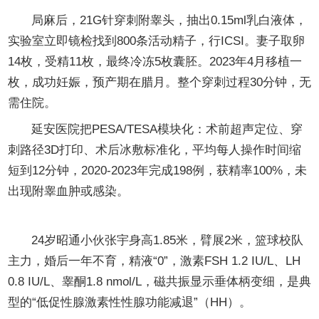
局麻后，21G针穿刺附睾头，抽出0.15ml乳白液体，
实验室立即镜检找到800条活动精子，行ICSI。妻子取卵
14枚，受精11枚，最终冷冻5枚囊胚。2023年4月移植一
枚，成功妊娠，预产期在腊月。整个穿刺过程30分钟，无
需住院。
延安医院把PESA/TESA模块化：术前超声定位、穿
刺路径3D打印、术后冰敷标准化，平均每人操作时间缩
短到12分钟，2020-2023年完成198例，获精率100%，未
出现附睾血肿或感染。
第四章 内分泌逆转：把“沉睡工厂”重新开机
24岁昭通小伙张宇身高1.85米，臂展2米，篮球校队
主力，婚后一年不育，精液“0”，激素FSH 1.2 IU/L、LH
0.8 IU/L、睾酮1.8 nmol/L，磁共振显示垂体柄变细，是典
型的“低促性腺激素性性腺功能减退”（HH）。