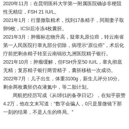
2020年11月：在昆明医科大学第一附属医院确诊非梗阻
性无精症，FSH 21 IU/L。
2021年1月：行显微取精术，找到17条精子，同期妻子取
卵9枚，ICSI后冷冻4枚囊胚。
2021年3月：肿瘤标志物升高，疑睾丸原位癌，转云南省
第一人民医院行睾丸部分切除，病理示“原位癌”，术后化
疗前把剩余精子转至云南锦欣九洲医院精子银行。
2021年10月：肿瘤缓解，但FSH升至50 IU/L，睾丸彻底
无精；复苏精子银行两管精子，囊胚移植一次成功。
2022年7月：儿子出生，体重3100g，新生儿评分10分。
剩余两枚囊胚仍在液氮中，等二胎计划。
周航把经历写成《从0到1的备孕日记》，在知乎获赞
4.2万，他在文末写道：“数字会骗人，0只是显微镜下那
一刻的结果，不是人生的终局。”
如何选择机构？一张横向对比表