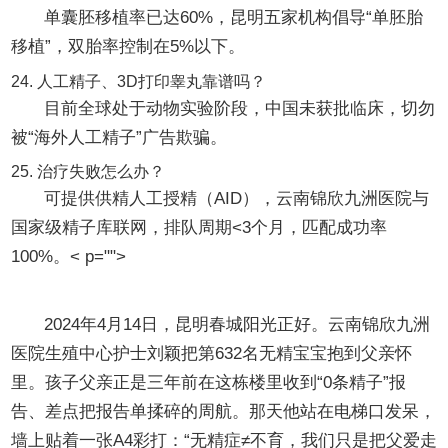
单囊胚移植率已达60%，昆明五家机构倡导“单胚胎
移植”，双胎率控制在5%以下。
24. 人工精子、3D打印睾丸靠谱吗？
目前全球处于动物实验阶段，中国未获批临床，切勿
被“海外人工精子”广告欺骗。
25. 治疗失败怎么办？
可提供供精人工授精（AID），云南锦欣九洲医院与
国家级精子库联网，排队周期<3个月，匹配成功率
100%。< p="">
尾声：数字背后的温度
2024年4月14日，昆明春城阳光正好。云南锦欣九洲
医院生殖中心护士刘颖把第632名无精宝宝抱到父亲怀
里。孩子父亲正是三年前在这栋楼里收到“0条精子”报
告、差点把报告单揉碎的周航。那天他站在电梯口发呆，
墙上贴着一张A4彩打：“无精症≠不育，我们只是把父爱走