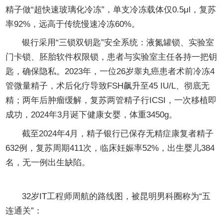
精子做“超快速玻璃化冷冻”，单支冷冻载体仅0.5μl，复苏
率92%，远高于传统慢速冷冻60%。
银行采用“三锁双钥匙”安全系统：液氮罐锁、实验室
门卡锁、胚胎软件权限锁，患者与实验室主任各持一把钥
匙，确保隐私。2023年，一位26岁睾丸癌患者术前冷冻4
管微量精子，术后化疗导致FSH飙升至45 IU/L、彻底无
精；两年后肿瘤缓解，复苏两管精子行ICSI，一次移植即
成功，2024年3月诞下健康女婴，体重3450g。
截至2024年4月，精子银行已保存无精症康复者精子
632例，复苏周期411次，临床妊娠率52%，出生婴儿384
名，无一例出生缺陷。
真实案例复盘：一条“0”到“1”的完整路线图
32岁IT工程师周航的路线图，被昆明男科圈称为“五
连通关”：