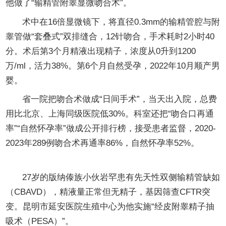
他做了“输精管附睾显微吻合术”。
术中在16倍显微镜下，将直径0.3mm的输精管腔与附
睾管做“套叠式”双排缝合，12针吻合，手术耗时2小时40
分。术后第3个月精液出现精子，浓度从0升到1200
万/ml，活力38%。第6个月自然受孕，2022年10月顺产男
婴。
省一院把吻合术做成“日间手术”，当天出入院，总费
用比北京、上海同级医院低30%。科室还把“吻合口再通
率”“自然怀孕率”做成公开排行榜，接受患者监督，2020-
2023年289例吻合术再通率86%，自然怀孕率52%。
第三章 穿刺取精：30分钟从“无”到“有”
27岁的版纳傣族小伙岩罕患有先天性双侧输精管缺如
（CBAVD），精液量正常但无精子，基因筛查CFTR突
变。昆明市延安医院生殖中心为他实施“经皮附睾精子抽
吸术（PESA）”。